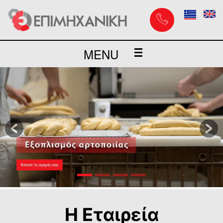
MENU
Epimihaniki.gr
Previous
Nex
Η Εταιρεία